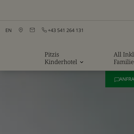
EN
+43 541 264 131
Pitzis
All Ink
Kinderhotel
Famili
ANFR